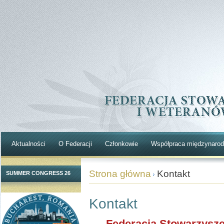
Aktualności
O Federacji
Członkowie
Współpraca międzynaro
Strona główna
Kontakt
SUMMER CONGRESS 26
Kontakt
Federacja Stowarzysze