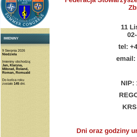
Zb
11 Li
02-4
IMIENINY
tel: +
9 Sierpnia 2026
Niedziela
email
Imieniny obchodzą:
Jan, Klarysa,
Miłorad, Roland,
Roman, Romuald
Do końca roku
NIP: 
zostało
145
dni.
REGO
KRS:
Dni oraz godziny u